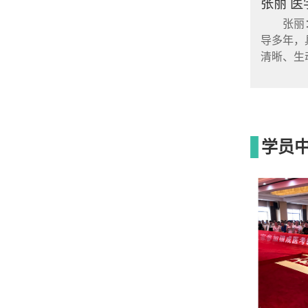
张丽 医
张丽：
导多年，
清晰、生
学员中