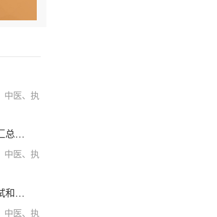
、中医、执
更新！22年医师技能考试准考证打印时间汇总及各地防疫要求
、中医、执
重要通知：2022年度卫生专业技术资格考试和护士执业资格考试准考证打印提醒
、中医、执