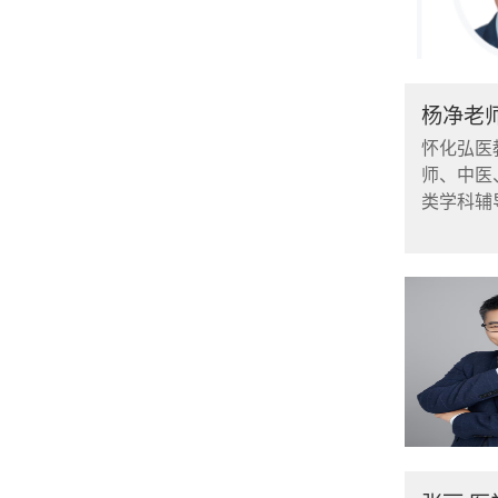
杨净老
怀化弘医
师、中医
类学科辅