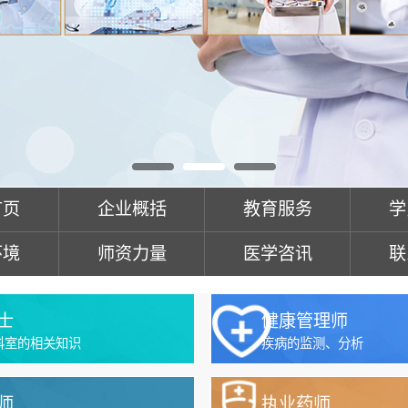
首页
企业概括
教育服务
学
环境
师资力量
医学咨讯
联
士
健康管理师
科室的相关知识
疾病的监测、分析
师
执业药师