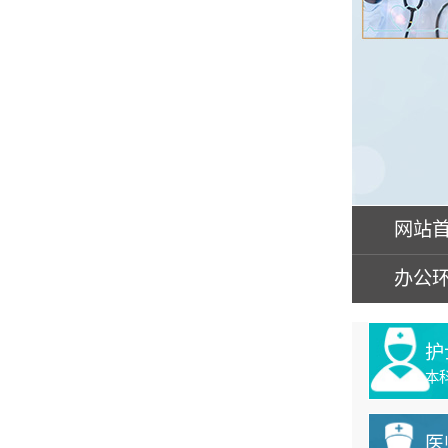
网站
办公
护
本
医