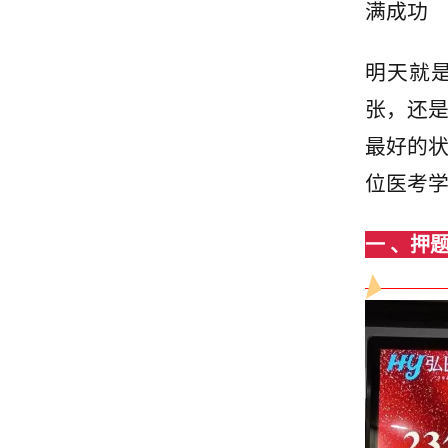
满成功
明天就
张，还
最好的
位医考学
一 、押