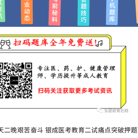
天二晚艰苦奋斗 银成医考教育二试痛点突破押题