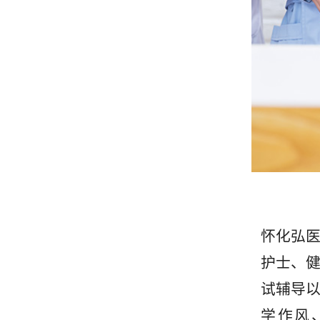
怀化弘
护士、
试辅导
学作风